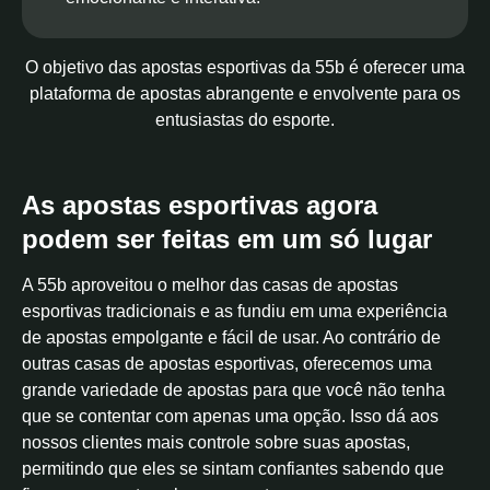
O objetivo das apostas esportivas da 55b é oferecer uma
plataforma de apostas abrangente e envolvente para os
entusiastas do esporte.
As apostas esportivas agora
podem ser feitas em um só lugar
A 55b aproveitou o melhor das casas de apostas
esportivas tradicionais e as fundiu em uma experiência
de apostas empolgante e fácil de usar. Ao contrário de
outras casas de apostas esportivas, oferecemos uma
grande variedade de apostas para que você não tenha
que se contentar com apenas uma opção. Isso dá aos
nossos clientes mais controle sobre suas apostas,
permitindo que eles se sintam confiantes sabendo que