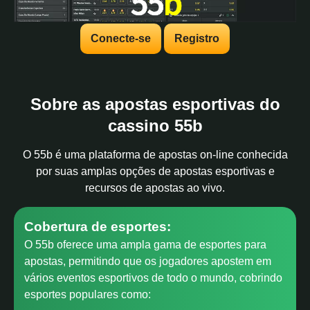
Conecte-se
Registro
Sobre as apostas esportivas do
cassino 55b
O 55b é uma plataforma de apostas on-line conhecida
por suas amplas opções de apostas esportivas e
recursos de apostas ao vivo.
Cobertura de esportes:
O 55b oferece uma ampla gama de esportes para
apostas, permitindo que os jogadores apostem em
vários eventos esportivos de todo o mundo, cobrindo
esportes populares como: