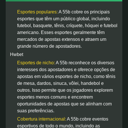
Esportes populares:
A 55b cobre os principais
esportes que têm um público global, incluindo
futebol, basquete, tênis, críquete, hóquei e futebol
americano. Esses esportes geralmente têm
mercados de apostas extensos e atraem um
grande número de apostadores.
Hwbet
Esportes de nicho:
A 55b reconhece os diversos
interesses dos apostadores e oferece opções de
apostas em vários esportes de nicho, como tênis
de mesa, dardos, sinuca, vôlei, handebol e
outros. Isso permite que os jogadores explorem
esportes menos comuns e encontrem
oportunidades de apostas que se alinham com
suas preferências.
Cobertura internacional:
A 55b cobre eventos
esportivos de todo o mundo, incluindo as