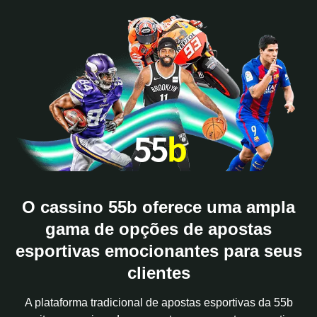
O cassino 55b oferece uma ampla
gama de opções de apostas
esportivas emocionantes para seus
clientes
A plataforma tradicional de apostas esportivas da 55b