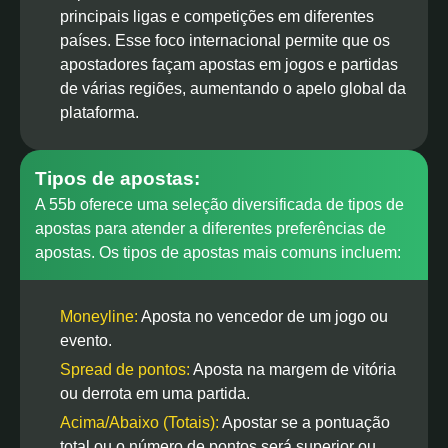
principais ligas e competições em diferentes
países. Esse foco internacional permite que os
apostadores façam apostas em jogos e partidas
de várias regiões, aumentando o apelo global da
plataforma.
Tipos de apostas:
A 55b oferece uma seleção diversificada de tipos de
apostas para atender a diferentes preferências de
apostas. Os tipos de apostas mais comuns incluem:
Moneyline:
Aposta no vencedor de um jogo ou
evento.
Spread de pontos:
Aposta na margem de vitória
ou derrota em uma partida.
Acima/Abaixo (Totais):
Apostar se a pontuação
total ou o número de pontos será superior ou