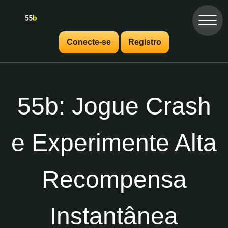
Conecte-se
Registro
55b: Jogue Crash
e Experimente Alta
Recompensa
Instantânea