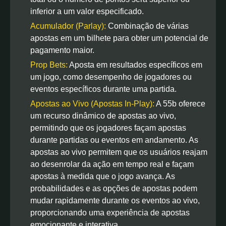
inferior a um valor especificado.
Acumulador (Parlay):
Combinação de várias
apostas em um bilhete para obter um potencial de
pagamento maior.
Prop Bets:
Aposta em resultados específicos em
um jogo, como desempenho de jogadores ou
eventos específicos durante uma partida.
Apostas ao Vivo (Apostas In-Play):
A 55b oferece
um recurso dinâmico de apostas ao vivo,
permitindo que os jogadores façam apostas
durante partidas ou eventos em andamento. As
apostas ao vivo permitem que os usuários reajam
ao desenrolar da ação em tempo real e façam
apostas à medida que o jogo avança. As
probabilidades e as opções de apostas podem
mudar rapidamente durante os eventos ao vivo,
proporcionando uma experiência de apostas
emocionante e interativa.