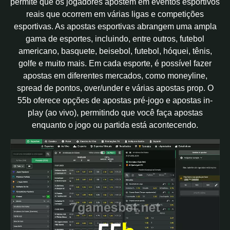
permite que os jogadores apostem em eventos esportivos
reais que ocorrem em várias ligas e competições
esportivas. As apostas esportivas abrangem uma ampla
gama de esportes, incluindo, entre outros, futebol
americano, basquete, beisebol, futebol, hóquei, tênis,
golfe e muito mais. Em cada esporte, é possível fazer
apostas em diferentes mercados, como moneyline,
spread de pontos, over/under e várias apostas prop. O
55b oferece opções de apostas pré-jogo e apostas in-
play (ao vivo), permitindo que você faça apostas
enquanto o jogo ou partida está acontecendo.