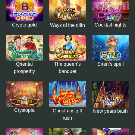
Crypto gold
Cocktail nights
Ways of the qilin
The queen’s
Siren’s spell
Qriental
banquet
prosperity
Crystopia
Christmas gift
New years bash
rush