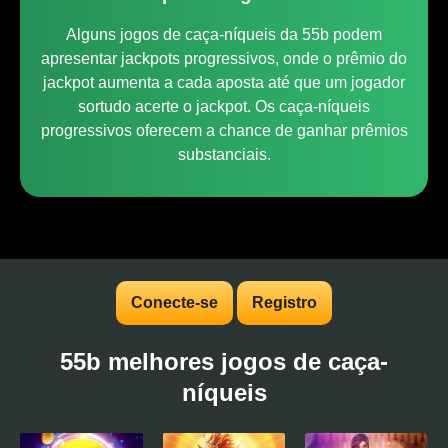
Alguns jogos de caça-níqueis da 55b podem
apresentar jackpots progressivos, onde o prêmio do
jackpot aumenta a cada aposta até que um jogador
sortudo acerte o jackpot. Os caça-níqueis
progressivos oferecem a chance de ganhar prêmios
substanciais.
Conecte-se
Registro
55b melhores jogos de caça-
níqueis