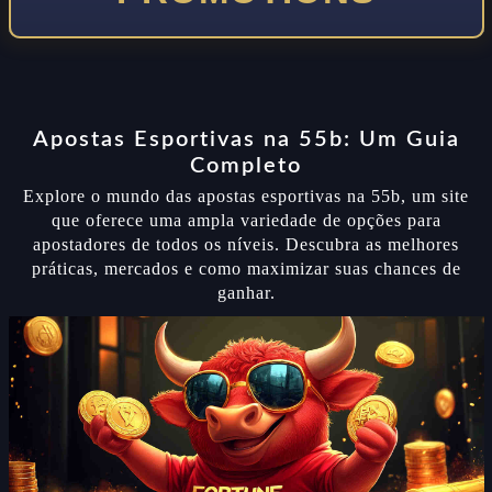
Apostas Esportivas na 55b: Um Guia
Completo
Explore o mundo das apostas esportivas na 55b, um site
que oferece uma ampla variedade de opções para
apostadores de todos os níveis. Descubra as melhores
práticas, mercados e como maximizar suas chances de
ganhar.