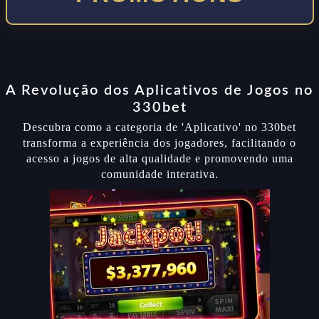
A Revolução dos Aplicativos de Jogos no
330bet
Descubra como a categoria de 'Aplicativo' no 330bet
transforma a experiência dos jogadores, facilitando o
acesso a jogos de alta qualidade e promovendo uma
comunidade interativa.