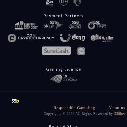
Payment Partners
Gaming License
Responsible Gambling
About us
Copyrights © 2026 All Rights Reserved by
330bet
Related Sites