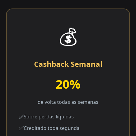
💰
Cashback Semanal
20%
de volta todas as semanas
Sobre perdas líquidas
Creditado toda segunda