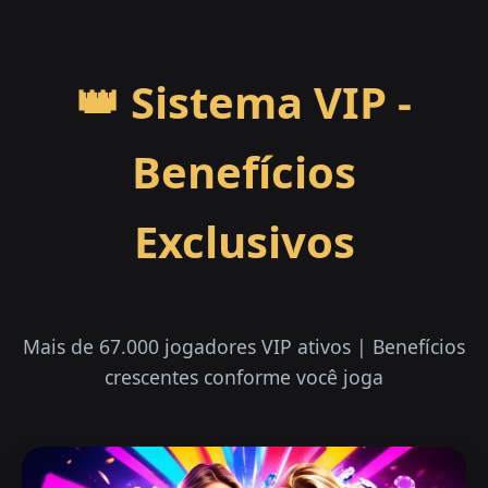
👑 Sistema VIP -
Benefícios
Exclusivos
Mais de 67.000 jogadores VIP ativos | Benefícios
crescentes conforme você joga