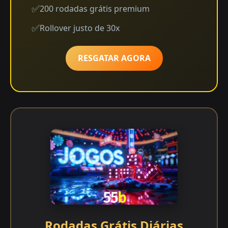
200 rodadas grátis premium
Rollover justo de 30x
RESGATAR AGORA
Rodadas Grátis Diárias