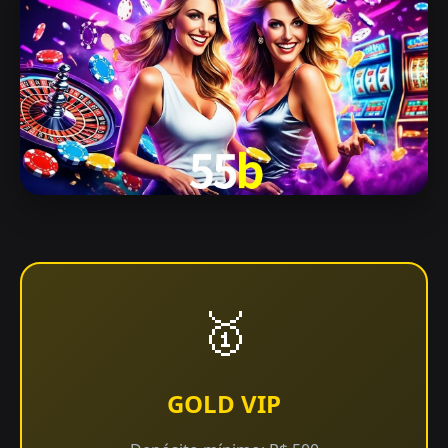
🥇
GOLD VIP