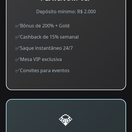
Depósito mínimo: R$ 2.000
Bônus de 200% + Gold
Cashback de 15% semanal
Saque instantâneo 24/7
Mesa VIP exclusiva
Convites para eventos
💎