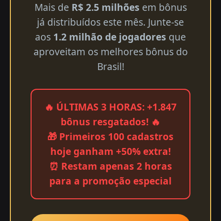
Mais de
R$ 2.5 milhões
em bônus
já distribuídos este mês. Junte-se
aos
1.2 milhão de jogadores
que
aproveitam os melhores bônus do
Brasil!
🔥 ÚLTIMAS 3 HORAS: +1.847
bônus resgatados! 🔥
🎁 Primeiros 100 cadastros
hoje ganham +50% extra!
⏰ Restam apenas 2 horas
para a promoção especial