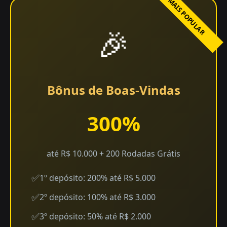
🎉
Bônus de Boas-Vindas
300%
até R$ 10.000 + 200 Rodadas Grátis
1º depósito: 200% até R$ 5.000
2º depósito: 100% até R$ 3.000
3º depósito: 50% até R$ 2.000