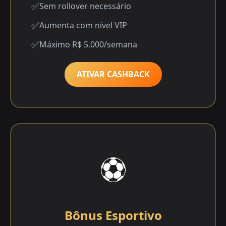
Sem rollover necessário
Aumenta com nível VIP
Máximo R$ 5.000/semana
ATIVAR CASHBACK
⚽
Bônus Esportivo