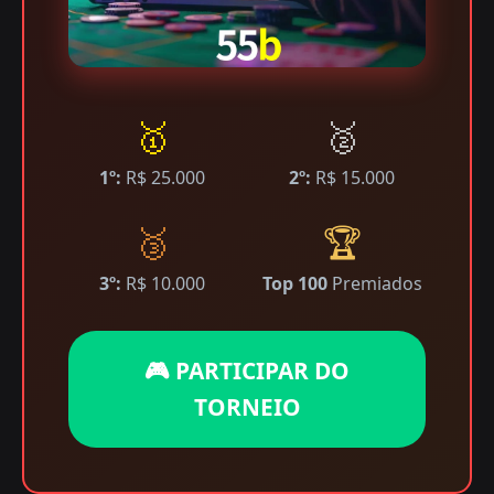
🥇
🥈
1º:
R$ 25.000
2º:
R$ 15.000
🥉
🏆
3º:
R$ 10.000
Top 100
Premiados
🎮 PARTICIPAR DO
TORNEIO