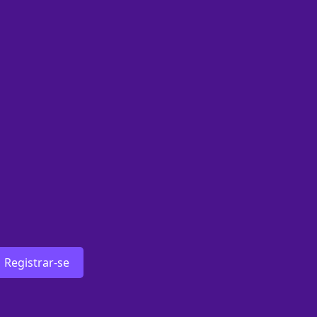
Registrar-se