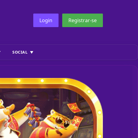
Login
Registrar-se
SOCIAL