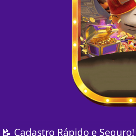
📝 Cadastro Rápido e Seguro!