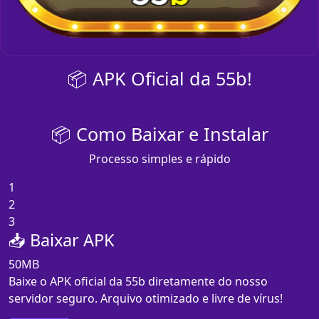
📦 APK Oficial da 55b!
📦 Como Baixar e Instalar
Processo simples e rápido
1
2
3
📥 Baixar APK
50MB
Baixe o APK oficial da 55b diretamente do nosso
servidor seguro. Arquivo otimizado e livre de vírus!