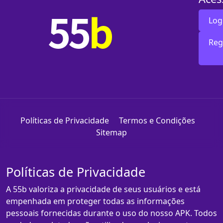
Log
Reg
Políticas de Privacidade
Termos e Condições
Sitemap
Políticas de Privacidade
A 55b valoriza a privacidade de seus usuários e está
empenhada em proteger todas as informações
pessoais fornecidas durante o uso do nosso APK. Todos