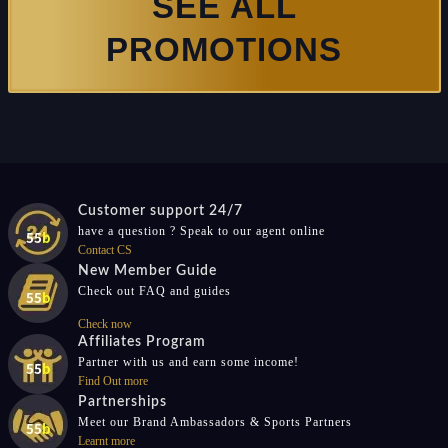
SEE ALL
PROMOTIONS
Customer support 24/7
have a question ? Speak to our agent online
Contact CS
New Member Guide
Check out FAQ and guides
Check now
Affiliates Program
Partner with us and earn some income!
Find Out more
Partnerships
Meet our Brand Ambassadors & Sports Partners
Learnt more