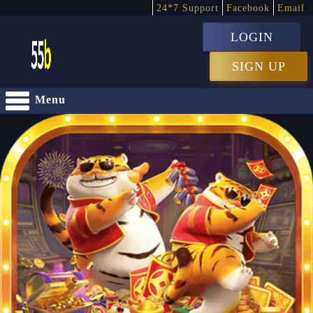
24*7 Support
Facebook
Email
LOGIN
SIGN UP
Menu