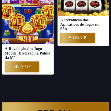
A Revolução dos
Aplicativos de Jogos no
55b
SIGN UP
A Revolução dos Jogos
Mobile: Diversão na Palma
da Mão
SIGN UP